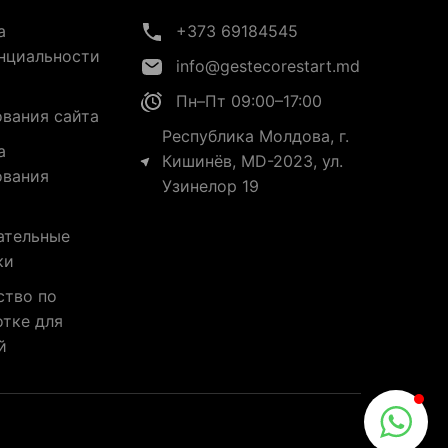
а
+373 69184545
нциальности
info@gestecorestart.md
Пн–Пт 09:00–17:00
ования сайта
Республика Молдова, г.
а
Кишинёв, MD-2023, ул.
ования
Узинелор 19
ательные
ки
ство по
отке для
й