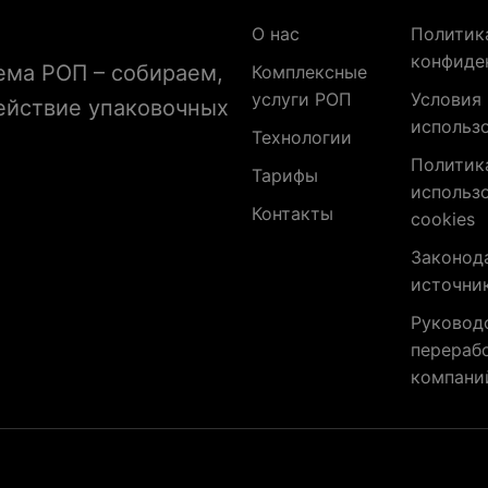
О нас
Политик
конфиде
ема РОП – собираем,
Комплексные
услуги РОП
Условия
ействие упаковочных
использ
Технологии
Политик
Тарифы
использ
Контакты
cookies
Законод
источни
Руковод
перераб
компани