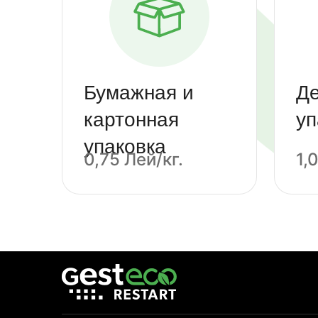
Бумажная и
Д
картонная
уп
упаковкa
0,75 Лей/кг.
1,