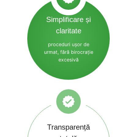
Simplificare și
claritate
proceduri ușor de
urmat, fără birocrație
excesivă
Transparență