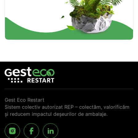
Gest Eco Restart
Sistem colectiv autorizat REP – colectăm, valorificăm
și reducem impactul deșeurilor de ambalaje.