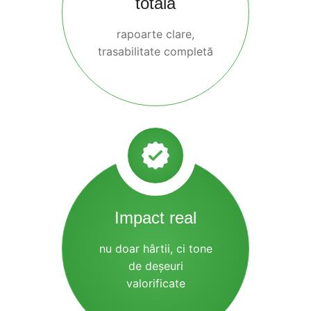
totală
rapoarte clare,
trasabilitate completă
Impact real
nu doar hârtii, ci tone
de deșeuri
valorificate